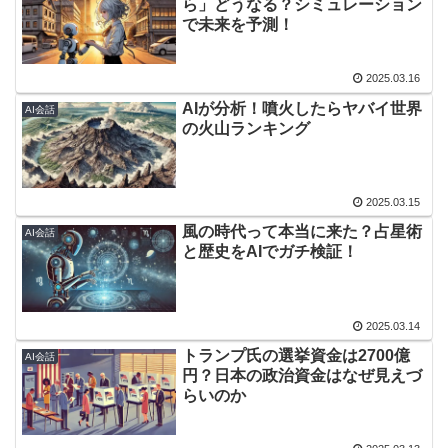
ら」どうなる？シミュレーション
で未来を予測！
2025.03.16
AIが分析！噴火したらヤバイ世界
AI会話
の火山ランキング
2025.03.15
風の時代って本当に来た？占星術
AI会話
と歴史をAIでガチ検証！
2025.03.14
トランプ氏の選挙資金は2700億
AI会話
円？日本の政治資金はなぜ見えづ
らいのか