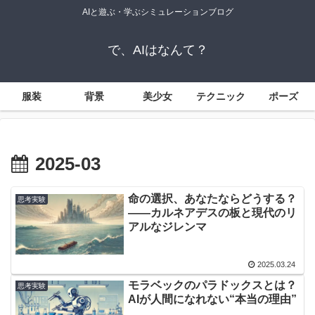
AIと遊ぶ・学ぶシミュレーションブログ
で、AIはなんて？
服装
背景
美少女
テクニック
ポーズ
2025-03
命の選択、あなたならどうする？
思考実験
――カルネアデスの板と現代のリ
アルなジレンマ
2025.03.24
モラベックのパラドックスとは？
思考実験
AIが人間になれない“本当の理由”