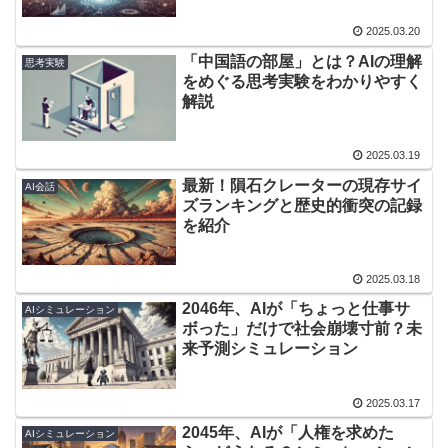
2025.03.20
「中国語の部屋」とは？AIの理解
思考実験
をめぐる思考実験をわかりやすく
解説
2025.03.19
最新！隕石クレーターの現存サイ
AI会話
ズランキングと歴史的衝突の記録
を紹介
2025.03.18
2046年、AIが「ちょっと仕事サ
AIシミュレーション
ボった」だけで社会崩壊寸前？未
来予測シミュレーション
2025.03.17
2045年、AIが「人権を求めた
AIシミュレーション