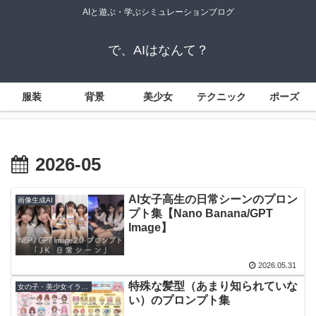
AIと遊ぶ・学ぶシミュレーションブログ
で、AIはなんて？
服装
背景
美少女
テクニック
ポーズ
2026-05
AI女子高生の日常シーンのプロン
画像生成AI
プト集【Nano Banana/GPT
Image】
2026.05.31
特殊な髪型（あまり知られていな
女の子・美少女イラスト設計
い）のプロンプト集