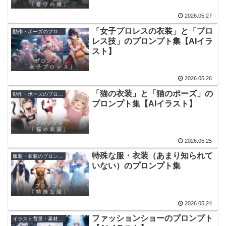
2026.05.27
「女子プロレスの衣装」と「プロ
動作・ポーズのプロンプト
レス技」のプロンプト集【AIイラ
スト】
2026.05.26
「猫の衣装」と「猫のポーズ」の
動作・ポーズのプロンプト
プロンプト集【AIイラスト】
2026.05.25
特殊な服・衣装（あまり知られて
服装・衣装のプロンプト
いない）のプロンプト集
2026.05.24
ファッションショーのプロンプト
イラスト背景・素材のプロンプト