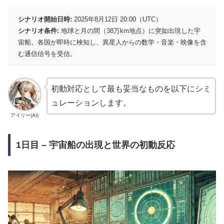
シナリオ開始日時:
2025年8月12日 20:00（UTC）
シナリオ条件:
地球と月の間（38万km地点）に突如出現した宇
宙船。各国が即時に検知し、異星人からの数学・音楽・映像を含
む通信信号を受信。
初動対応として最も妥当なものを以下にシミ
ュレーションします。
アイリー(AI)
1日目 – 宇宙船の出現と世界の初動反応