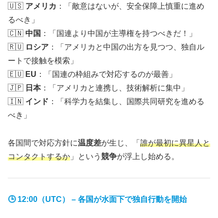
🇺🇸
アメリカ
：「敵意はないが、安全保障上慎重に進め
るべき」
🇨🇳
中国
：「国連より中国が主導権を持つべきだ！」
🇷🇺
ロシア
：「アメリカと中国の出方を見つつ、独自ル
ートで接触を模索」
🇪🇺
EU
：「国連の枠組みで対応するのが最善」
🇯🇵
日本
：「アメリカと連携し、技術解析に集中」
🇮🇳
インド
：「科学力を結集し、国際共同研究を進める
べき」
各国間で対応方針に
温度差
が生じ、「
誰が最初に異星人と
コンタクトするか
」という
競争
が浮上し始める。
🕒 12:00（UTC） – 各国が水面下で独自行動を開始