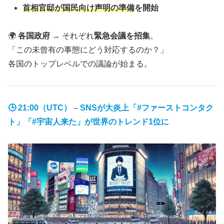
首相官邸が国民向け声明の準備
を開始
🌍
各国政府
→ それぞれ
緊急会議を招集
。
「この未曾有の事態にどう対応するのか？」
各国のトップレベルでの議論が始まる。
🕒 21:00（UTC） – SNSが大炎上「#ファーストコンタク
ト」「#宇宙人来た」が世界のトレンド1位に