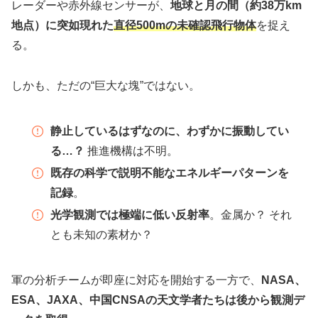
レーダーや赤外線センサーが、
地球と月の間（約38万km
地点）に突如現れた
直径500mの未確認飛行物体
を捉え
る。
しかも、ただの“巨大な塊”ではない。
静止しているはずなのに、わずかに振動してい
る…？
推進機構は不明。
既存の科学で説明不能なエネルギーパターンを
記録
。
光学観測では極端に低い反射率
。金属か？ それ
とも未知の素材か？
軍の分析チームが即座に対応を開始する一方で、
NASA、
ESA、JAXA、中国CNSAの天文学者たちは後から観測デ