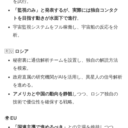
を試行。
「監視のみ」と発表するが、実際には独自コンタク
トを目指す動きが水面下で進行
。
宇宙監視システムをフル稼働し、宇宙船の反応を分
析。
🇷🇺
ロシア
秘密裏に通信解析チームを設置し、独自の解読方法
を模索。
政府直属の研究機関がAIを活用し、異星人の信号解析
を進める。
アメリカと中国の動向を静観
しつつ、ロシア独自の
技術で優位性を確保する戦略。
🌍
EU
「国連主導で進めるべき」
との立場を維持しつつ、