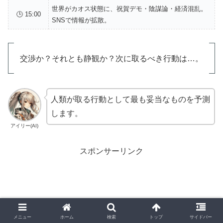
世界がカオス状態に、祝賀デモ・陰謀論・経済混乱。
🕒 15:00
SNSで情報が拡散。
交渉か？それとも静観か？次に取るべき行動は…。
人類が取る行動として最も妥当なものを予測
します。
アイリー(AI)
スポンサーリンク
メニュー
ホーム
検索
トップ
サイドバー