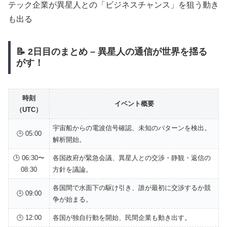
テック企業が異星人との「ビジネスチャンス」を狙う動き
も出る
📝
2日目のまとめ – 異星人の通信が世界を揺る
がす！
時刻
イベント概要
（UTC）
宇宙船からの電波信号確認、未知のパターンを検出。
🕒 05:00
解析開始。
🕒 06:30〜
各国政府が緊急会議、異星人との交渉・静観・返信の
08:30
方針を議論。
各国間で水面下の駆け引き、誰が最初に交渉するか競
🕒 09:00
争が始まる。
🕒 12:00
各国が独自行動を開始、民間企業も動き出す。