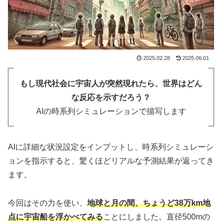
2025.02.28
2025.06.01
もし現代社会に宇宙人が突然現れたら、世界はどん
な反応を示すだろう？
AIの時系列シミュレーションで描写します
AIに詳細な状況設定をインプットし、時系列シミュレーシ
ョンを指示すると、驚くほどリアルな予測結果が返ってき
ます。
今回はその力を使い、
地球と月の間、ちょうど38万km地
点に宇宙船を浮かべてみる
ことにしました。直径500mの