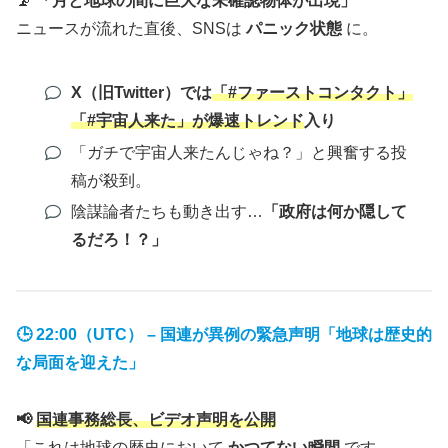
📡
「月と地球の間に巨大な未確認物体が出現」
ニュースが流れた直後、SNSは
パニック状態
に。
X（旧Twitter）では
「#ファーストコンタクト」
「#宇宙人来た」が爆速トレンド
入り
「ガチで宇宙人来たんじゃね？」と興奮する投
稿が殺到。
陰謀論者たちも動き出す…
「政府は何か隠して
るだろ！？」
🕒 22:00（UTC） – 国連が異例の緊急声明「地球は歴史的
な局面を迎えた」
📢
国連事務総長、ビデオ声明を公開
「これは地球の歴史において
かつてない瞬間
です。