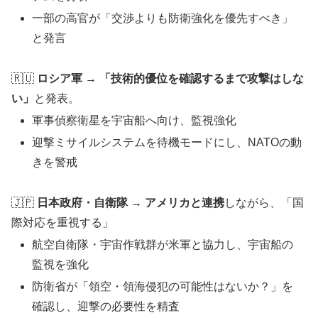
一部の高官が「交渉よりも防衛強化を優先すべき」
と発言
🇷🇺
ロシア軍
→
「技術的優位を確認するまで攻撃はしな
い」
と発表。
軍事偵察衛星を宇宙船へ向け、監視強化
迎撃ミサイルシステムを待機モードにし、NATOの動
きを警戒
🇯🇵
日本政府・自衛隊
→
アメリカと連携
しながら、「国
際対応を重視する」
航空自衛隊・宇宙作戦群が米軍と協力し、宇宙船の
監視を強化
防衛省が「領空・領海侵犯の可能性はないか？」を
確認し、迎撃の必要性を精査