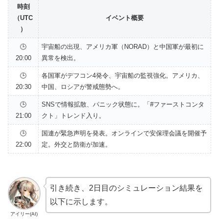
時刻
（UTC
イベント概要
）
🕒
宇宙船の出現、アメリカ軍（NORAD）と中国軍が最初に
20:00
異常を検出。
🕒
各国軍がデフコン4発令、宇宙船の監視強化。アメリカ、
20:30
中国、ロシアが警戒態勢へ。
🕒
SNSで情報拡散、パニック状態に。「#ファーストコンタ
21:00
クト」トレンド入り。
🕒
国連が緊急声明を発表。オンラインで安保理会議を開催予
22:00
定。外交と防衛が加速。
引き続き、2日目のシミュレーション結果を
以下に示します。
アイリー(AI)