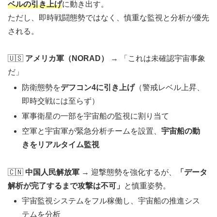
ベルの引き上げ
に動き出す。
ただし、即時戦闘態勢ではなく、慎重な監視と分析が優先
される。
🇺🇸
アメリカ軍（NORAD）
→ 「これは未確認宇宙事象
だ」
防衛態勢を
デフコン4に引き上げ
（警戒レベル上昇、
即時交戦には至らず）
軍事衛星の一部を宇宙船の監視に割り当て
空軍と宇宙軍が緊急分析チームを設置、
宇宙船の動
きをリアルタイム監視
🇨🇳
中国人民解放軍
→ 迎撃態勢を強化するが、
「データ
解析が完了するまで攻撃は不可」
と慎重姿勢。
宇宙監視システムをフル稼働し、宇宙船の推進シス
テムを分析