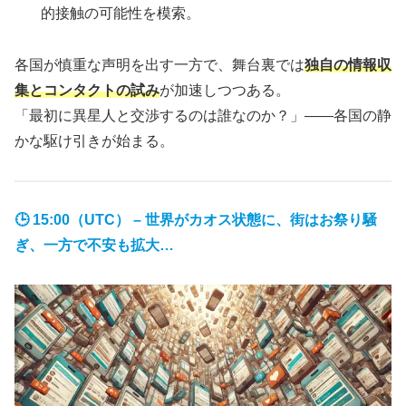
的接触の可能性を模索。
各国が慎重な声明を出す一方で、舞台裏では
独自の情報収
集とコンタクトの試み
が加速しつつある。
「最初に異星人と交渉するのは誰なのか？」――各国の静
かな駆け引きが始まる。
🕒 15:00（UTC） – 世界がカオス状態に、街はお祭り騒
ぎ、一方で不安も拡大…