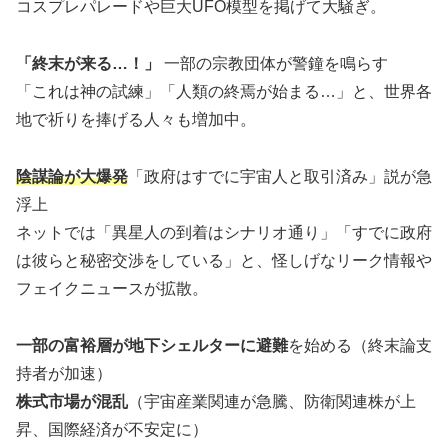
コスプレパレードや巨大UFO模型を掲げて大騒ぎ。
「終末が来る…！」
一部の宗教団体が警鐘を鳴らす
「これは神の試練」「人類の終焉が始まる…」と、世界各
地で祈りを捧げる人々も増加中。
陰謀論が大爆発
「政府はすでに宇宙人と取引済み」説が急
浮上
ネットでは「異星人の到着はシナリオ通り」「すでに政府
は彼らと秘密交渉をしている」と、怪しげなリーク情報や
フェイクニュースが拡散。
一部の富裕層が地下シェルターに避難
を始める（終末論支
持者が加速）
株式市場が混乱
（宇宙産業関連が急騰、防衛関連株が上
昇、国際経済が不安定に）