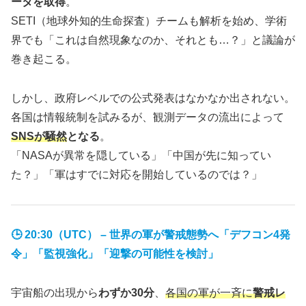
ータを取得
。
SETI（地球外知的生命探査）チームも解析を始め、学術
界でも「これは自然現象なのか、それとも…？」と議論が
巻き起こる。
しかし、政府レベルでの公式発表はなかなか出されない。
各国は情報統制を試みるが、観測データの流出によって
SNSが騒然
となる
。
「NASAが異常を隠している」「中国が先に知ってい
た？」「軍はすでに対応を開始しているのでは？」
🕒 20:30（UTC） –
世界の軍が警戒態勢へ「デフコン4発
令」「監視強化」「迎撃の可能性を検討」
宇宙船の出現から
わずか30分
、
各国の軍が一斉に
警戒レ