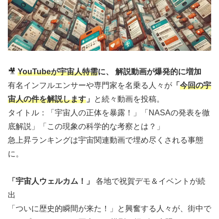
🎥
YouTubeが宇宙人特需
に、 解説動画が爆発的に増加
有名インフルエンサーや専門家を名乗る人々が
「
今回の宇
宙人の件を解説します
」
と続々動画を投稿。
タイトル：「宇宙人の正体を暴露！」「NASAの発表を徹
底解説」「この現象の科学的な考察とは？」
急上昇ランキングは宇宙関連動画で埋め尽くされる事態
に。
「宇宙人ウェルカム！」
各地で祝賀デモ＆イベントが続
出
「ついに歴史的瞬間が来た！」と興奮する人々が、街中で