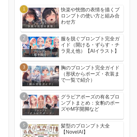
快楽や恍惚の表情を描くプ
ロンプトの使い方と組み合
わせ方
服を脱ぐプロンプト完全ガ
イド（開ける・ずらす・チ
ラ見え他）【AIイラスト】
胸のプロンプト完全ガイド
（形状からポーズ・衣装ま
で一覧で紹介）
グラビアポーズの有名プロ
ンプトまとめ：女豹のポー
ズやM字開脚など
髪型のプロンプト大全
【NovelAI】