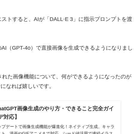
ストすると、AIが「DALL·E 3」に指示プロンプトを渡
のAI（GPT-4o）で直接画像を生成できるようになりまし
ら発表された画像機能について、何ができるようになったのが
考になれば嬉しいです。
hatGPT画像生成のやり方・できること完全ガイ
プデ対応】
PTアップデートで画像生成機能が爆進化！ネイティブ生成、キャラ
ト、漫画やGIFアニメまで対応。シード値活用で連続イラス