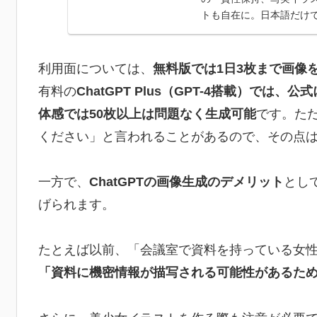
トも自在に。日本語だけ
利用面については、
無料版では1日3枚まで画像
有料の
ChatGPT Plus（GPT-4搭載）で
体感では50枚以上は問題なく生成可能
です。た
ください」と言われることがあるので、その点
一方で、
ChatGPTの画像生成のデメリット
とし
げられます。
たとえば以前、「会議室で資料を持っている女
「資料に機密情報が描写される可能性があるた