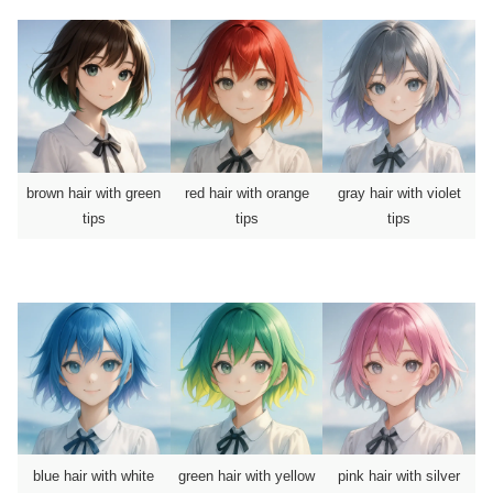
brown hair with green
red hair with orange
gray hair with violet
tips
tips
tips
blue hair with white
green hair with yellow
pink hair with silver