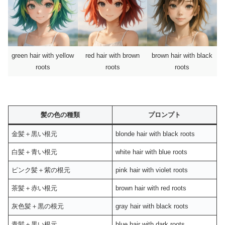
green hair with yellow
red hair with brown
brown hair with black
roots
roots
roots
髪の色の種類
プロンプト
金髪＋黒い根元
blonde hair with black roots
白髪＋青い根元
white hair with blue roots
ピンク髪＋紫の根元
pink hair with violet roots
茶髪＋赤い根元
brown hair with red roots
灰色髪＋黒の根元
gray hair with black roots
青髪＋黒い根元
blue hair with dark roots