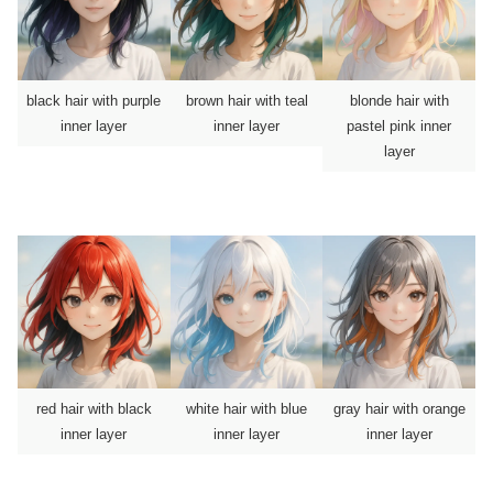
black hair with purple
brown hair with teal
blonde hair with
inner layer
inner layer
pastel pink inner
layer
red hair with black
white hair with blue
gray hair with orange
inner layer
inner layer
inner layer