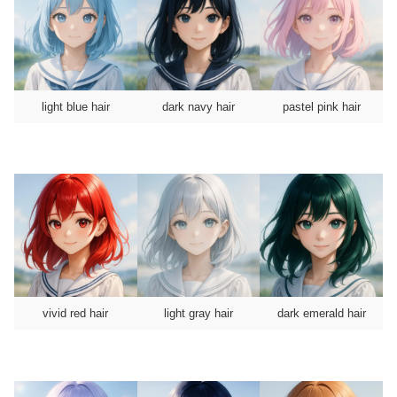
light blue hair
dark navy hair
pastel pink hair
vivid red hair
light gray hair
dark emerald hair