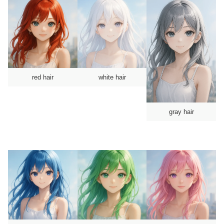
red hair
white hair
gray hair