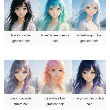
black-to-silver
blue-to-green ombre
white-to-light blue
gradient hair
hair
gradient hair
gray-to-lavender
pink-to-yellow
navy-to-violet ombre
ombre hair
gradient hair
hair