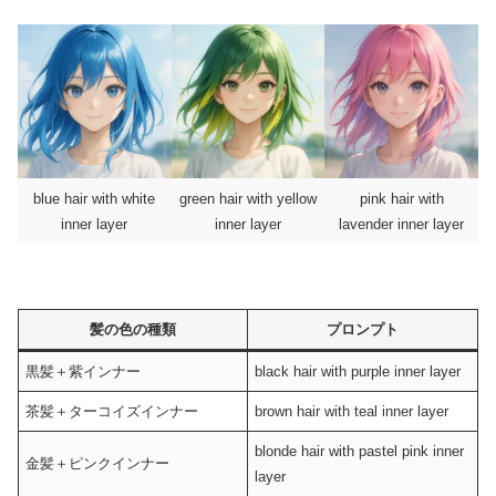
blue hair with white
green hair with yellow
pink hair with
inner layer
inner layer
lavender inner layer
髪の色の種類
プロンプト
黒髪＋紫インナー
black hair with purple inner layer
茶髪＋ターコイズインナー
brown hair with teal inner layer
blonde hair with pastel pink inner
金髪＋ピンクインナー
layer