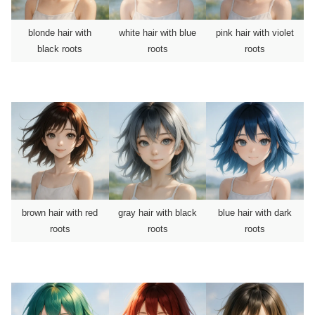
blonde hair with
white hair with blue
pink hair with violet
black roots
roots
roots
brown hair with red
gray hair with black
blue hair with dark
roots
roots
roots