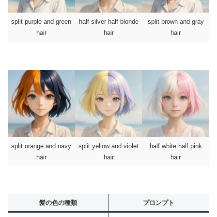
split purple and green
half silver half blonde
split brown and gray
hair
hair
hair
split orange and navy
split yellow and violet
half white half pink
hair
hair
hair
髪の色の種類
プロンプト