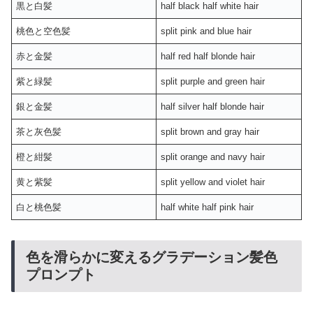
黒と白髪
half black half white hair
桃色と空色髪
split pink and blue hair
赤と金髪
half red half blonde hair
紫と緑髪
split purple and green hair
銀と金髪
half silver half blonde hair
茶と灰色髪
split brown and gray hair
橙と紺髪
split orange and navy hair
黄と紫髪
split yellow and violet hair
白と桃色髪
half white half pink hair
色を滑らかに変えるグラデーション髪色
プロンプト