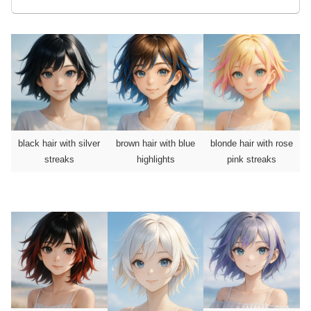
black hair with silver
brown hair with blue
blonde hair with rose
streaks
highlights
pink streaks