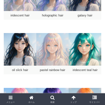
iridescent hair
holographic hair
galaxy hair
oil slick hair
pastel rainbow hair
iridescent teal hair
メニュー
ホーム
検索
トップ
サイドバー