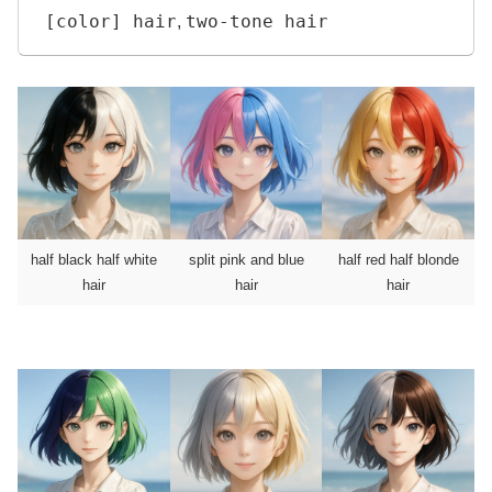
[color] hair
two-tone hair
,
half black half white
split pink and blue
half red half blonde
hair
hair
hair