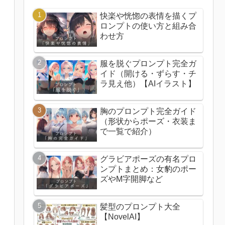
快楽や恍惚の表情を描くプ
ロンプトの使い方と組み合
わせ方
服を脱ぐプロンプト完全ガ
イド（開ける・ずらす・チ
ラ見え他）【AIイラスト】
胸のプロンプト完全ガイド
（形状からポーズ・衣装ま
で一覧で紹介）
グラビアポーズの有名プロ
ンプトまとめ：女豹のポー
ズやM字開脚など
髪型のプロンプト大全
【NovelAI】