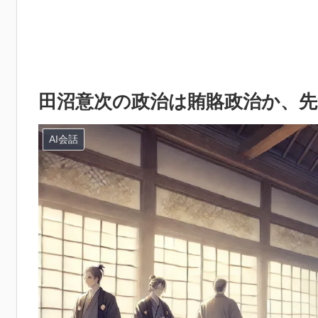
田沼意次の政治は賄賂政治か、先
AI会話