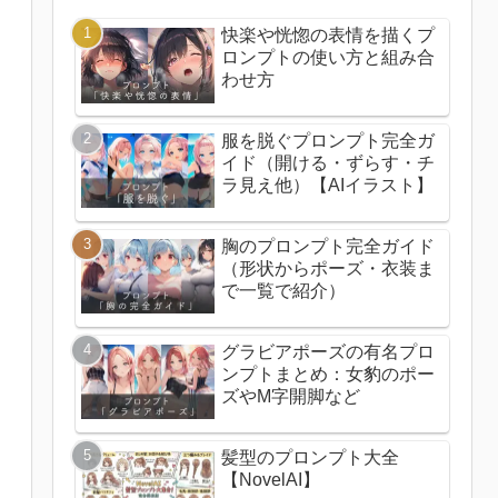
快楽や恍惚の表情を描くプ
ロンプトの使い方と組み合
わせ方
服を脱ぐプロンプト完全ガ
イド（開ける・ずらす・チ
ラ見え他）【AIイラスト】
胸のプロンプト完全ガイド
（形状からポーズ・衣装ま
で一覧で紹介）
グラビアポーズの有名プロ
ンプトまとめ：女豹のポー
ズやM字開脚など
髪型のプロンプト大全
【NovelAI】