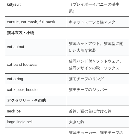
kittysuit
（プレイボーイバニーの派生
系）
catsuit, cat mask, full mask
キャットスーツと猫マスク
猫耳衣装・小物
猫耳カットアウト。猫耳型に開
cat cutout
いた大胆な衣装
猫耳バンド付きフットウェア。
cat band footwear
猫耳デザインの靴・ソックス
cat o-ring
猫モチーフのリング
cat zipper, hoodie
猫モチーフのジッパー
アクセサリー・その他
neck bell
首鈴。猫の首に付ける鈴
large jingle bell
大きな鈴
猫耳チョーカー。猫モチーフの