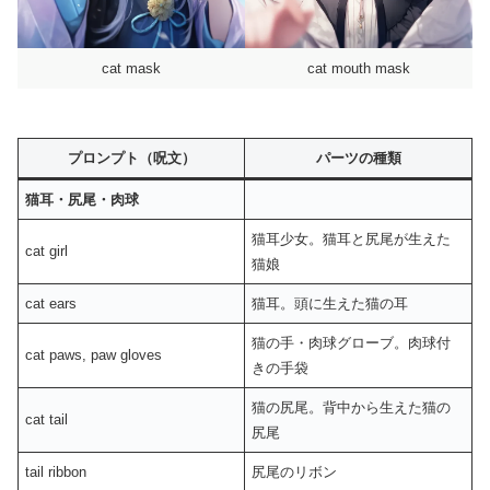
cat mask
cat mouth mask
プロンプト（呪文）
パーツの種類
猫耳・尻尾・肉球
猫耳少女。猫耳と尻尾が生えた
cat girl
猫娘
cat ears
猫耳。頭に生えた猫の耳
猫の手・肉球グローブ。肉球付
cat paws, paw gloves
きの手袋
猫の尻尾。背中から生えた猫の
cat tail
尻尾
tail ribbon
尻尾のリボン