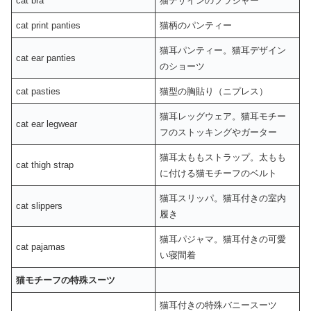
cat bra
猫デザインのブラジャー
cat print panties
猫柄のパンティー
猫耳パンティー。猫耳デザイン
cat ear panties
のショーツ
cat pasties
猫型の胸貼り（ニプレス）
猫耳レッグウェア。猫耳モチー
cat ear legwear
フのストッキングやガーター
猫耳太ももストラップ。太もも
cat thigh strap
に付ける猫モチーフのベルト
猫耳スリッパ。猫耳付きの室内
cat slippers
履き
猫耳パジャマ。猫耳付きの可愛
cat pajamas
い寝間着
猫モチーフの特殊スーツ
猫耳付きの特殊バニースーツ