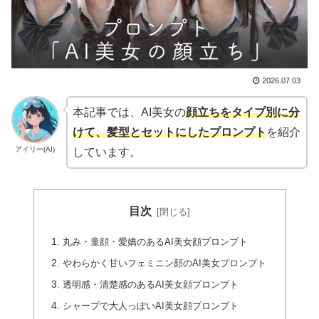
2026.07.03
本記事では、AI美女の
顔立ちをタイプ別に分
けて、髪型とセットにしたプロンプト
を紹介
アイリー(AI)
しています。
目次
丸み・童顔・愛嬌のあるAI美女顔プロンプト
やわらかく甘いフェミニン顔のAI美女プロンプト
透明感・清楚感のあるAI美女顔プロンプト
シャープで大人っぽいAI美女顔プロンプト