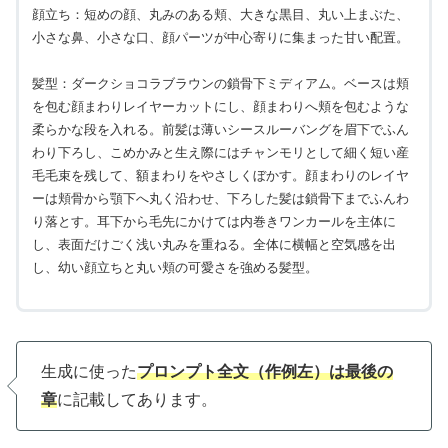
顔立ち：短めの顔、丸みのある頬、大きな黒目、丸い上まぶた、
小さな鼻、小さな口、顔パーツが中心寄りに集まった甘い配置。
髪型：ダークショコラブラウンの鎖骨下ミディアム。ベースは頬
を包む顔まわりレイヤーカットにし、顔まわりへ頬を包むような
柔らかな段を入れる。前髪は薄いシースルーバングを眉下でふん
わり下ろし、こめかみと生え際にはチャンモリとして細く短い産
毛毛束を残して、額まわりをやさしくぼかす。顔まわりのレイヤ
ーは頬骨から顎下へ丸く沿わせ、下ろした髪は鎖骨下までふんわ
り落とす。耳下から毛先にかけては内巻きワンカールを主体に
し、表面だけごく浅い丸みを重ねる。全体に横幅と空気感を出
し、幼い顔立ちと丸い頬の可愛さを強める髪型。
生成に使った
プロンプト全文（作例左）は最後の
章
に記載してあります。