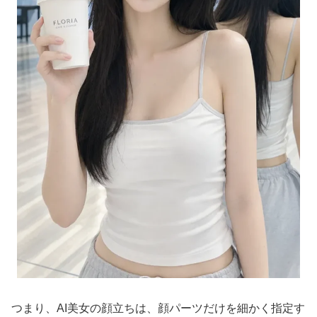
つまり、AI美女の顔立ちは、顔パーツだけを細かく指定す