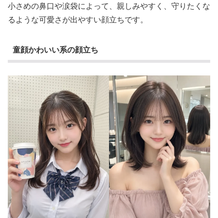
小さめの鼻口や涙袋によって、親しみやすく、守りたくな
るような可愛さが出やすい顔立ちです。
童顔かわいい系の顔立ち