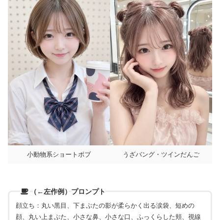
小動物系ショートボブ
うざバング・ツインだんご
（←左作例）プロンプト
顔立ち：丸い黒目、下まぶたの影が柔らかく出る涙袋、短めの
顔、丸い上まぶた、小さな鼻、小さな口、ふっくらした頬、視線