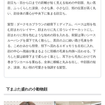
顔立ち：目から口までの距離が短く見える短めの中顔面、丸い黒
目、ふっくらした涙袋、小さな鼻、小さな口、頬の位置が高く丸
い、顔全体の重心が中央下に集まる顔立ち。
髪型：ダークモカブラウンの鎖骨下ミディアム。ベースは頬を包
む顔まわりレイヤー、顔まわりに丸く沿うレイヤーカットにし、
顔まわりに頬を包むような短めの段を入れる。前髪は薄いシース
ルーバングを眉下で丸く散らし、黒目の上に細い透け毛束を作
る。こめかみから頬骨、頬下へ流れるエギョモリを左右に入れ、
顔の中心へ視線が集まるように頬横の毛束を内側へ沿わせる。下
ろした髪は鎖骨下まで柔らかく落とし、耳下から毛先にかけて内
巻きワンカールを重ねる。全体に横幅と丸みを出し、中顔面の短
さ、涙袋、丸い頬の可愛さを強調する髪型。
下まぶた盛れの小動物顔