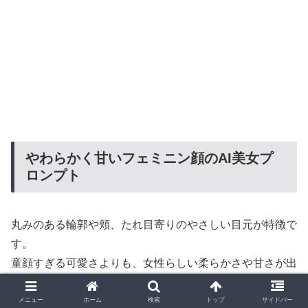
やわらかく甘いフェミニン顔のAI美女プ
ロンプト
丸みのある輪郭や頬、たれ目寄りのやさしい目元が特徴で
す。
童顔すぎる可愛さよりも、女性らしい柔らかさや甘さが出
やすい顔立ちです。
メニュー
ホーム
検索
トップ
サイドバー