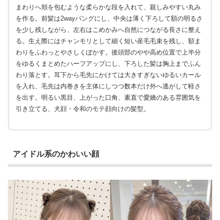
まわりへ頬を包むような柔らかな段を入れて、親しみやすい丸み
を作る。前髪は2wayバングにし、中央は薄く下ろして額の明るさ
を少し残しながら、左右はこめかみへ自然につながる長さに整え
る。生え際にはチャンモリとして細く短い産毛毛束を残し、額ま
わりをふわっとやさしくぼかす。後頭部のやや高め位置で上半分
をゆるくまとめたハーフアップにし、下ろした髪は胸上までふん
わり落とす。耳下から毛先にかけては大きすぎないゆるいカール
を入れ、毛先は内巻きを主体にしつつ数本だけ外へ逃がして軽さ
を出す。明るい黒目、上がった口角、素直で愛嬌のある雰囲気を
引き立てる、犬顔・令和のモテ顔向けの髪型。
アイドル系のかわいい顔