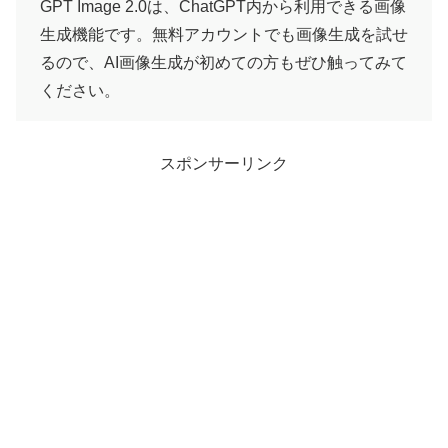
GPT Image 2.0は、ChatGPT内から利用できる画像
生成機能です。無料アカウントでも画像生成を試せ
るので、AI画像生成が初めての方もぜひ触ってみて
ください。
スポンサーリンク