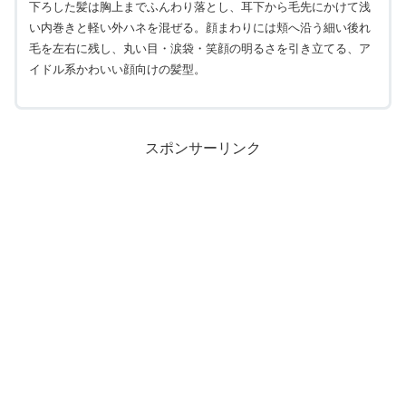
下ろした髪は胸上までふんわり落とし、耳下から毛先にかけて浅
い内巻きと軽い外ハネを混ぜる。顔まわりには頬へ沿う細い後れ
毛を左右に残し、丸い目・涙袋・笑顔の明るさを引き立てる、ア
イドル系かわいい顔向けの髪型。
スポンサーリンク