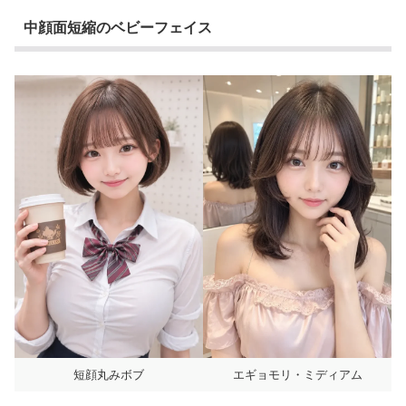
中顔面短縮のベビーフェイス
短顔丸みボブ
エギョモリ・ミディアム