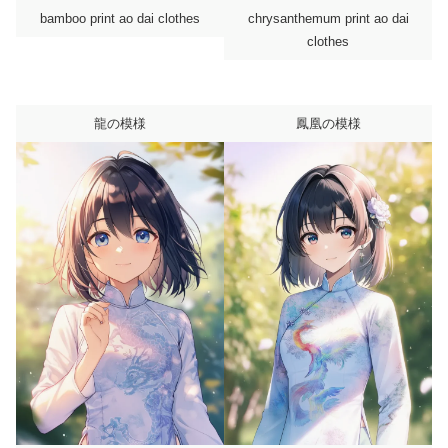
bamboo print ao dai clothes
chrysanthemum print ao dai
clothes
龍の模様
鳳凰の模様