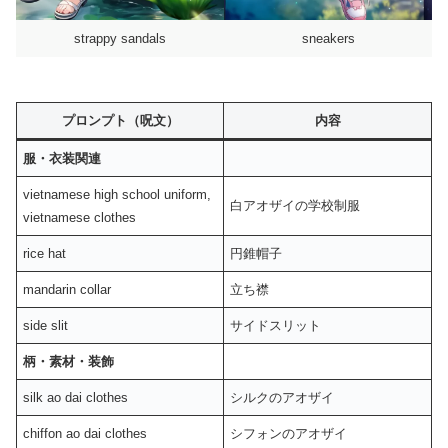
strappy sandals
sneakers
プロンプト（呪文）
内容
服・衣装関連
vietnamese high school uniform,
白アオザイの学校制服
vietnamese clothes
rice hat
円錐帽子
mandarin collar
立ち襟
side slit
サイドスリット
柄・素材・装飾
silk ao dai clothes
シルクのアオザイ
chiffon ao dai clothes
シフォンのアオザイ