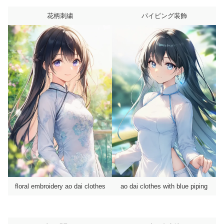
花柄刺繍
パイピング装飾
floral embroidery ao dai clothes
ao dai clothes with blue piping