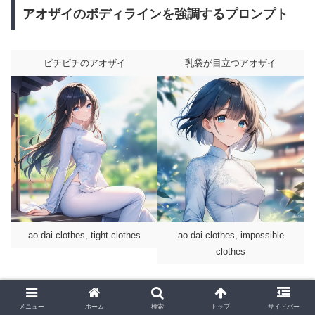
アオザイのボディラインを強調するプロンプト
ピチピチのアオザイ
乳袋が目立つアオザイ
ao dai clothes, tight clothes
ao dai clothes, impossible
clothes
メニュー
ホーム
検索
トップ
サイドバー
服の皺が目立つアオザイ
胸囲にテンションのかかったア