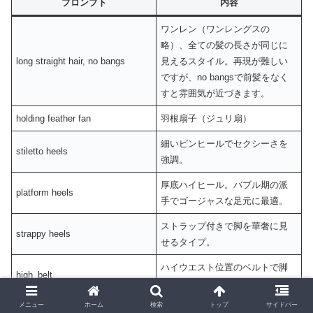
プロンプト
内容
ワンレン（ワンレングスの
略）、全ての髪の長さが同じに
long straight hair, no bangs
見えるスタイル。再現が難しい
ですが、no bangsで前髪をなく
すと雰囲気が近づきます。
holding feather fan
羽根扇子（ジュリ扇）
細いピンヒールでセクシーさを
stiletto heels
強調。
厚底ハイヒール。バブル期の派
platform heels
手でゴージャスな足元に最適。
ストラップ付きで脚を華奢に見
strappy heels
せるタイプ。
ハイウエスト位置のベルトで脚
high_belt
長効果が出やすい。
メニュー
ホーム
検索
トップ
サイドバー
wide belt
太いベルト。