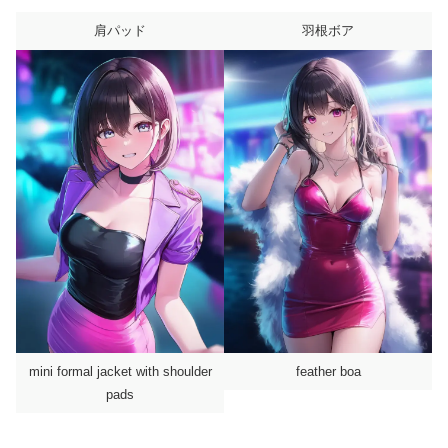
肩パッド
羽根ボア
mini formal jacket with shoulder
feather boa
pads