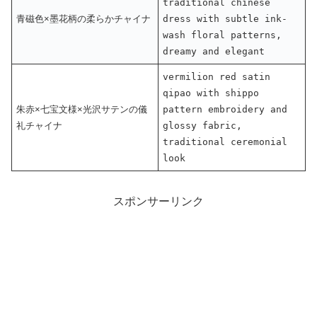
traditional chinese
青磁色×墨花柄の柔らかチャイナ
dress with subtle ink-
wash floral patterns,
dreamy and elegant
vermilion red satin
qipao with shippo
朱赤×七宝文様×光沢サテンの儀
pattern embroidery and
礼チャイナ
glossy fabric,
traditional ceremonial
look
スポンサーリンク