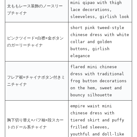
mini qipao with thigh
太ももレース装飾のノースリー
lace decorations,
ブチャイナ
sleeveless, girlish look
short pink tweed-style
chinese dress with white
ピンクツイード×白襟×金ボタン
collar and golden
のガーリーチャイナ
buttons, girlish
elegance
flared mini chinese
dress with traditional
フレア裾×チャイナボタン付きミ
frog button decorations
ニチャイナ
on the hem, sweet and
bouncy silhouette
empire waist mini
chinese dress with
胸下切り替え×パフ袖×段スカー
tiered skirt and puffy
トのドール系チャイナ
frilled sleeves,
youthful and doll-like