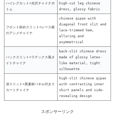
ハイレグカット×光沢チャイナボ
high-cut leg chinese
トム
dress, glossy fabric
chinese qipao with
diagonal front slit and
フロント斜めスリット×レース裾
lace-trimmed hem,
のアシメチャイナ
alluring and
asymmetrical
back-slit chinese dress
バックスリット×ラテックス風タ
made of glossy latex-
イトチャイナ
like material, tight
silhouette
high-slit chinese qipao
深スリット×異素材パネル付きス
with contrasting inner
カートチャイナ
skirt panels and side-
revealing design
スポンサーリンク