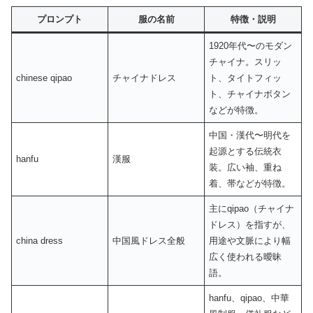
プロンプト
服の名前
特徴・説明
1920年代〜のモダン
チャイナ。スリッ
chinese qipao
チャイナドレス
ト、タイトフィッ
ト、チャイナボタン
などが特徴。
中国・漢代〜明代を
起源とする伝統衣
hanfu
漢服
装。広い袖、重ね
着、帯などが特徴。
主にqipao（チャイナ
ドレス）を指すが、
china dress
中国風ドレス全般
用途や文脈により幅
広く使われる曖昧
語。
hanfu、qipao、中華