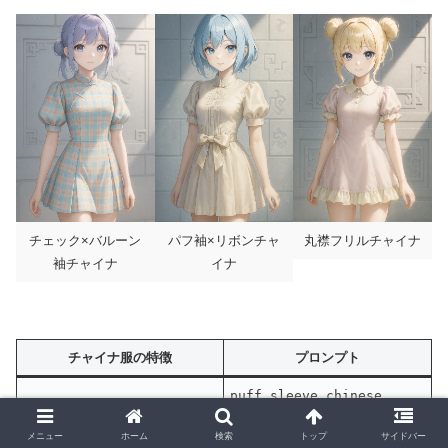
チェック×バルーン
パフ袖×リボンチャ
丸襟フリルチャイナ
袖チャイナ
イナ
チャイナ服の特徴
プロンプト
puff sleeve chinese
レース袖×刺繍帯のパフスリーブ
dress with lace sleeves
メニュー
ホーム
検索
トップ
サイドバー
チャイナ
and embroidered sash,