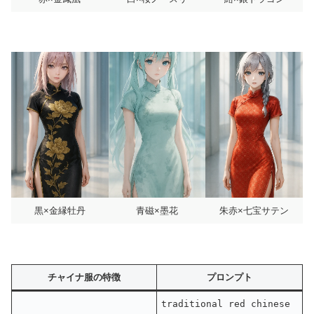
黒×金縁牡丹
青磁×墨花
朱赤×七宝サテン
チャイナ服の特徴
プロンプト
traditional red chinese