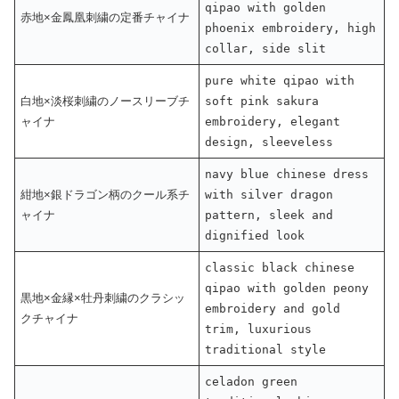
qipao with golden
赤地×金鳳凰刺繍の定番チャイナ
phoenix embroidery, high
collar, side slit
pure white qipao with
白地×淡桜刺繍のノースリーブチ
soft pink sakura
ャイナ
embroidery, elegant
design, sleeveless
navy blue chinese dress
紺地×銀ドラゴン柄のクール系チ
with silver dragon
ャイナ
pattern, sleek and
dignified look
classic black chinese
qipao with golden peony
黒地×金縁×牡丹刺繍のクラシッ
embroidery and gold
クチャイナ
trim, luxurious
traditional style
celadon green