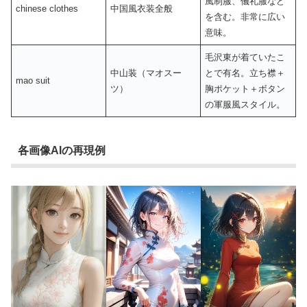
風制服、儀礼服など
chinese clothes
中国風衣装全般
を含む。非常に広い
意味。
毛沢東が着ていたこ
中山装（マオスー
とで有名。立ち襟＋
mao suit
ツ）
胸ポケット＋ボタン
の軍服風スタイル。
各画像AIの再現例