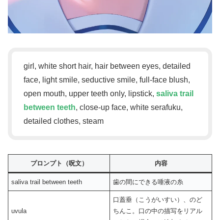
girl, white short hair, hair between eyes, detailed
face, light smile, seductive smile, full-face blush,
open mouth, upper teeth only, lipstick,
saliva trail
between teeth
, close-up face, white serafuku,
detailed clothes, steam
プロンプト（呪文）
内容
saliva trail between teeth
歯の間にできる唾液の糸
口蓋垂（こうがいすい）、のど
uvula
ちんこ。口の中の描写をリアル