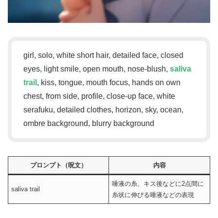
girl, solo, white short hair, detailed face, closed
eyes, light smile, open mouth, nose-blush,
saliva
trail
, kiss, tongue, mouth focus, hands on own
chest, from side, profile, close-up face, white
serafuku, detailed clothes, horizon, sky, ocean,
ombre background, blurry background
プロンプト（呪文）
内容
唾液の糸、キス後などに2点間に
saliva trail
糸状に伸びる唾液などの表現