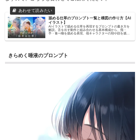
舐める仕草のプロンプト一覧と構図の作り方【AI
イラスト】
AIイラストで舐める仕草を再現するプロンプトの書き方を
解説。舌を出す動作と組み合わせる基本構成から、指・
手・食べ物を舐める表現、他キャラクターの頬や顔を舐め
る指定方法まで紹介します。舐める対象ごとのプロンプト
例や、食べさせるシーンの作例も掲載。舐める仕草を自然
に生成したい方に向けて、実践的な使い方をまとめていま
す。
きらめく唾液のプロンプト