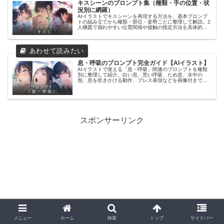
キスシーンのプロンプト集（種類・手の位置・状
況別に網羅）
AIイラストでキスシーンを再現する方法を、基本プロンプ
トの組み立てから種類・部位・姿勢ごとに整理して解説。2
人構図で崩れやすい位置関係や接触の指定方法を具体的に
紹介し、安定して再現するためのプロンプト設計が分かり
ます。キスの種類やシチュエーション別の表現を知りたい
方に向けた内容です。
息・呼吸のプロンプト完全ガイド【AIイラスト】
AIイラストで使える「息・呼吸」関連のプロンプトを種類
別に整理して紹介。白い息、荒い呼吸、ため息、水中の
泡、息を吹きかける動作、ブレス表現などを画像付きで解
説しています。冬・戦闘・スポーツ後など、シーン別の使
い分けや空気感の出し方もまとめました。
スポンサーリンク
メニュー
ホーム
検索
トップ
サイドバー