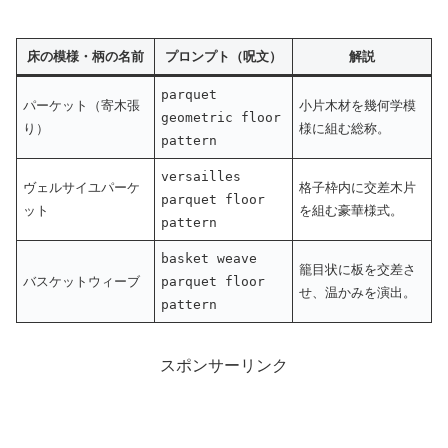
床の模様・柄の名前
プロンプト（呪文）
解説
parquet
パーケット（寄木張
小片木材を幾何学模
geometric floor
り）
様に組む総称。
pattern
versailles
ヴェルサイユパーケ
格子枠内に交差木片
parquet floor
ット
を組む豪華様式。
pattern
basket weave
籠目状に板を交差さ
バスケットウィーブ
parquet floor
せ、温かみを演出。
pattern
スポンサーリンク