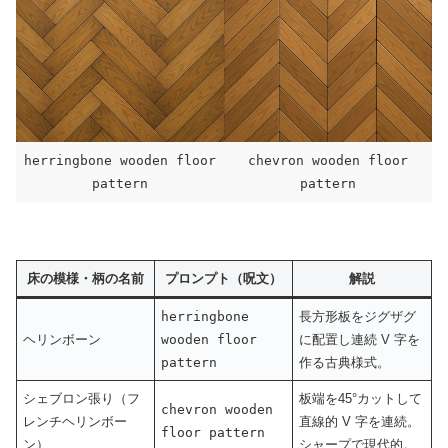
herringbone wooden floor
chevron wooden floor
pattern
pattern
床の模様・柄の名前
プロンプト（呪文）
解説
herringbone
長方形板をジグザグ
ヘリンボーン
wooden floor
に配置し連続 V 字を
pattern
作る古典様式。
シェブロン張り（フ
板端を45°カットして
chevron wooden
レンチヘリンボー
直線的 V 字を連続。
floor pattern
ン）
シャープで現代的。