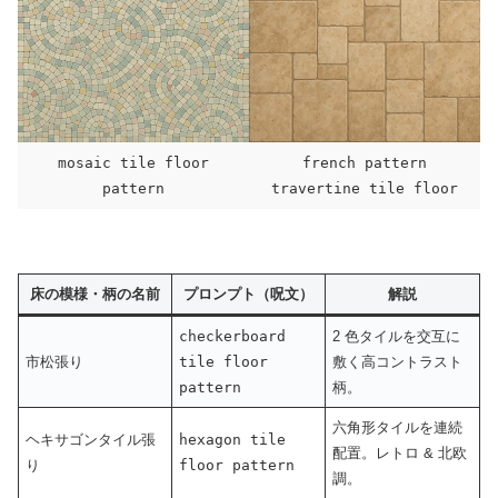
mosaic tile floor
french pattern
pattern
travertine tile floor
床の模様・柄の名前
プロンプト（呪文）
解説
checkerboard
2 色タイルを交互に
市松張り
tile floor
敷く高コントラスト
pattern
柄。
六角形タイルを連続
ヘキサゴンタイル張
hexagon tile
配置。レトロ & 北欧
り
floor pattern
調。