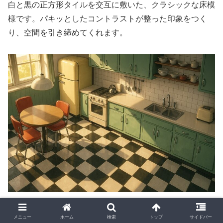
白と黒の正方形タイルを交互に敷いた、クラシックな床模
様です。パキッとしたコントラストが整った印象をつく
り、空間を引き締めてくれます。
メニュー
ホーム
検索
トップ
サイドバー
checkerboard tile floor pattern, alternating black and