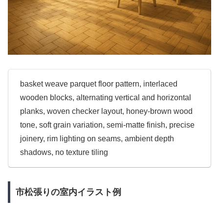
basket weave parquet floor pattern, interlaced
wooden blocks, alternating vertical and horizontal
planks, woven checker layout, honey-brown wood
tone, soft grain variation, semi-matte finish, precise
joinery, rim lighting on seams, ambient depth
shadows, no texture tiling
市松張りの室内イラスト例