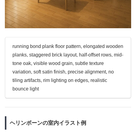
running bond plank floor pattern, elongated wooden
planks, staggered brick layout, half-offset rows, mid-
tone oak, visible wood grain, subtle texture
variation, soft satin finish, precise alignment, no
tiling artifacts, rim lighting on edges, realistic
bounce light
ヘリンボーンの室内イラスト例