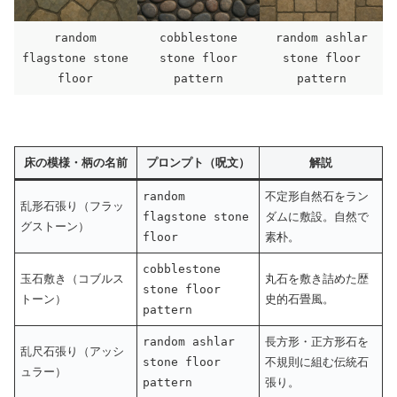
random
cobblestone
random ashlar
flagstone stone
stone floor
stone floor
floor
pattern
pattern
床の模様・柄の名前
プロンプト（呪文）
解説
random
不定形自然石をラン
乱形石張り（フラッ
flagstone stone
ダムに敷設。自然で
グストーン）
floor
素朴。
cobblestone
玉石敷き（コブルス
丸石を敷き詰めた歴
stone floor
トーン）
史的石畳風。
pattern
random ashlar
長方形・正方形石を
乱尺石張り（アッシ
stone floor
不規則に組む伝統石
ュラー）
pattern
張り。