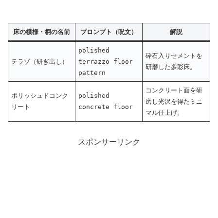
床の模様・柄の名前
プロンプト（呪文）
解説
polished
砕石入りセメントを
テラゾ（研ぎ出し）
terrazzo floor
研磨した多彩床。
pattern
コンクリート面を研
ポリッシュドコンク
polished
磨し光沢を得たミニ
リート
concrete floor
マル仕上げ。
スポンサーリンク