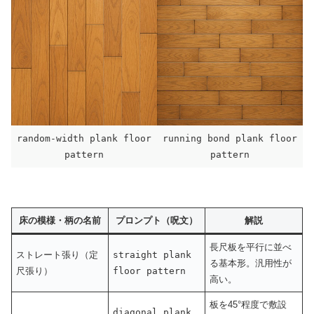
random-width plank floor
running bond plank floor
pattern
pattern
床の模様・柄の名前
プロンプト（呪文）
解説
長尺板を平行に並べ
ストレート張り（定
straight plank
る基本形。汎用性が
尺張り）
floor pattern
高い。
板を45°程度で敷設
diagonal plank