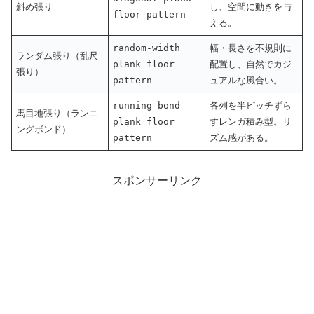
斜め張り
し、空間に動きを与
floor pattern
える。
random-width
幅・長さを不規則に
ランダム張り（乱尺
plank floor
配置し、自然でカジ
張り）
pattern
ュアルな風合い。
running bond
各列を半ピッチずら
馬目地張り（ランニ
plank floor
すレンガ積み型。リ
ングボンド）
pattern
ズム感がある。
スポンサーリンク